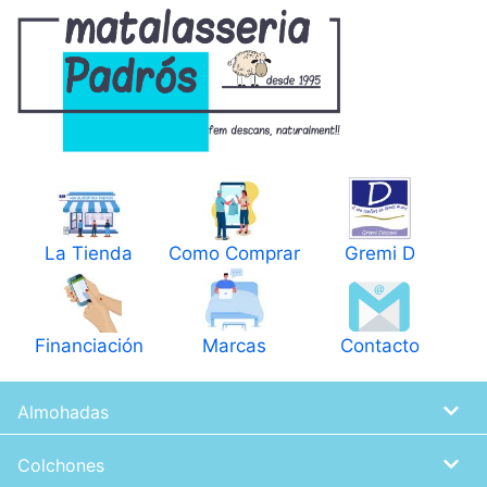
Pasar
al
contenido
principal
La Tienda
Como Comprar
Gremi D
Financiación
Marcas
Contacto
Almohadas
Colchones