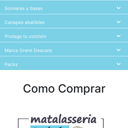
Somieres y bases
Canapes abatibles
Protege tu colchón
Marca Gremi Descans
Packs
Como Comprar