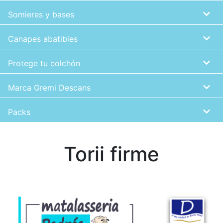
Somieres y bases
Canapes abatibles
Protege tu colchón
Marca Gremi Descans
Packs
Torii firme