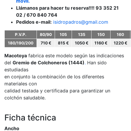
móvil.
Llámanos para hacer tu reserva!!!! 93 352 21
02
/ 670 840 764
Pedidos e-mail:
isidropadros@gmail.com
P.V.P.
80/90
105
135
150
160
180/190/200
710 €
815 €
1050 €
1160 €
1220 €
Macotoya
fabrica este modelo según las indicaciones
del
Gremio de Colchoneros (1444)
.
Han sido
estudiadas
en conjunto la combinación de los diferentes
materiales con
calidad testada y certificada para garantizar un
colchón saludable.
Ficha técnica
Ancho