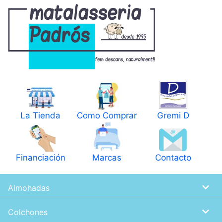
Pasar
al
contenido
principal
La Tienda
Como Comprar
Gremi D
Financiación
Marcas
Contacto
Almohadas
Colchones