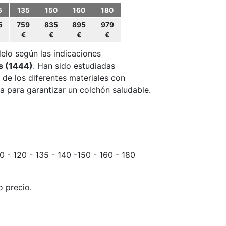
5
135
150
160
180
5
759
835
895
979
€
€
€
€
elo según las indicaciones
s (1444)
.
Han sido estudiadas
 de los diferentes materiales con
da para garantizar un colchón saludable.
10 - 120 - 135 - 140 -150 - 160 - 180
o precio.