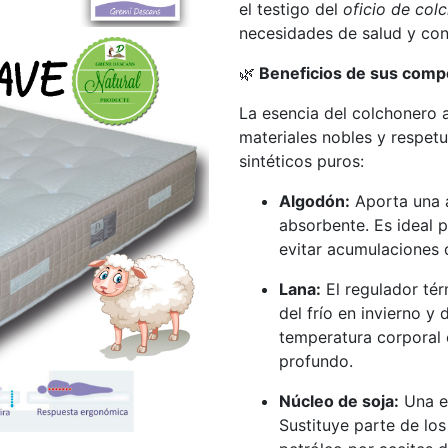
el testigo del
oficio de co
necesidades de salud y conf
🌿
Beneficios de sus comp
La esencia del colchonero a
materiales nobles y respet
sintéticos puros:
Algodón:
Aporta una a
absorbente. Es ideal 
evitar acumulaciones d
Lana:
El regulador tér
del frío en invierno y
temperatura corporal 
profundo.
Núcleo de soja:
Una ev
Sustituye parte de lo