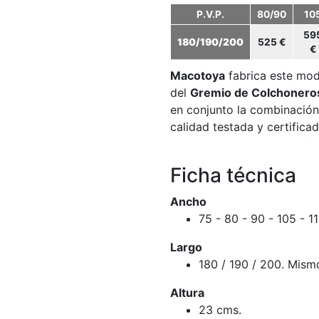
P.V.P.
80/90
10
59
180/190/200
525 €
€
Macotoya
fabrica este mod
del
Gremio de Colchonero
en conjunto la combinación
calidad testada y certifica
Ficha técnica
Ancho
75 - 80 - 90 - 105 - 1
Largo
180 / 190 / 200. Mism
Altura
23 cms.