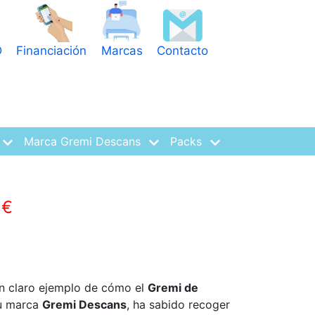
D
Financiación
Marcas
Contacto
Marca Gremi Descans
Packs
 €
n claro ejemplo de cómo el
Gremi de
su marca
Gremi Descans
, ha sabido recoger