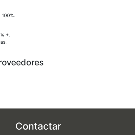
n 100%.
0% +.
as.
proveedores
Contactar