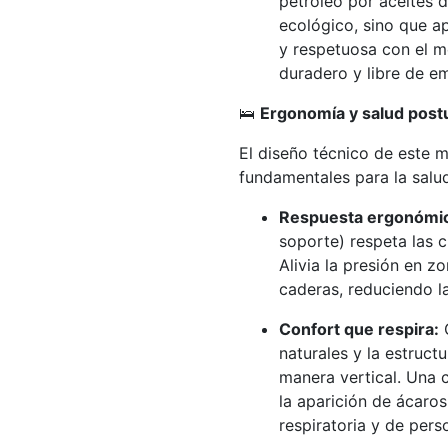
petróleo por aceites d
ecológico, sino que ap
y respetuosa con el m
duradero y libre de e
🛌
Ergonomía y salud postu
El diseño técnico de este m
fundamentales para la salud
Respuesta ergonómi
soporte) respeta las c
Alivia la presión en z
caderas, reduciendo l
Confort que respira:
G
naturales y la estructu
manera vertical. Una 
la aparición de ácaros
respiratoria y de pers