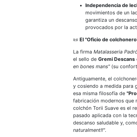
Independencia de lec
movimientos de un lad
garantiza un descanso
provocados por la ac
📜
El "Oficio de colchonero
La firma
Matalasseria Padr
el sello de
Gremi Descans
en bones mans"
(su confor
Antiguamente, el colchoner
y cosiendo a medida para g
esa misma filosofía de
"Pro
fabricación modernos que ma
colchón Torii Suave es el re
pasado aplicada con la tecn
descanso saludable y, com
naturalment!!"
.