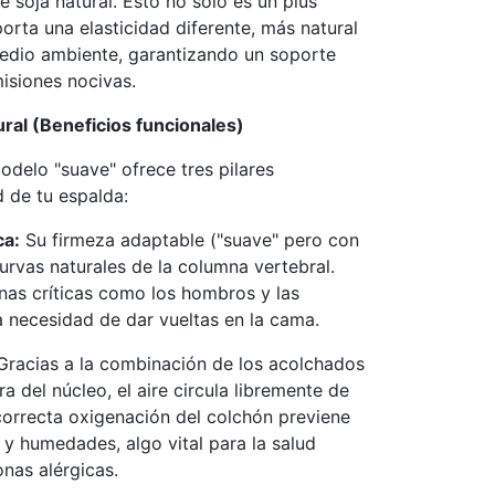
e soja natural. Esto no solo es un plus
orta una elasticidad diferente, más natural
edio ambiente, garantizando un soporte
misiones nocivas.
ral (Beneficios funcionales)
odelo "suave" ofrece tres pilares
 de tu espalda:
ca:
Su firmeza adaptable ("suave" pero con
urvas naturales de la columna vertebral.
onas críticas como los hombros y las
a necesidad de dar vueltas en la cama.
racias a la combinación de los acolchados
ra del núcleo, el aire circula libremente de
correcta oxigenación del colchón previene
 y humedades, algo vital para la salud
onas alérgicas.