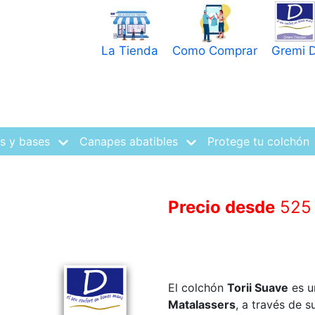
Pasar
al
contenido
La Tienda
Como Comprar
Gremi 
principal
s y bases
Canapes abatibles
Protege tu colchón
Precio desde
525
El colchón
Torii Suave
es u
Matalassers
, a través de 