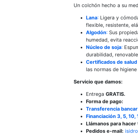
Un colchón hecho a su medi
Lana
:
Ligera y cómoda,
flexible, resistente, e
Algodón
:
Sus propieda
humedad, evita reaccio
Núcleo de soja
:
Espuma
durabilidad, renovable
Certificados de salud
las normas de higiene
Servicio que damos:
Entrega
GRATIS.
Forma de pago:
Transferencia banca
Financiación 3, 5, 10,
Llámanos para hacer t
Pedidos e-mail:
isid